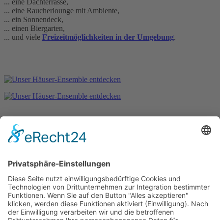
... eine Dachterrasse,
... eine Raucherlounge mit Ambiente,
... ein Sonnendeck,
... einen Biergarten,
... und viele
Freizeitmöglichkeiten in der Umgebung
.
Hotel tenHoopen • Restaurant Deele
Zum Kurgarten 24 | 34414 Warburg-Germete | Telefon
+49 5641