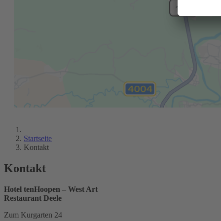
Startseite
Kontakt
Kontakt
Hotel tenHoopen – West Art
Restaurant Deele
Zum Kurgarten 24