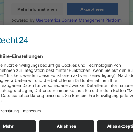
Mehr Informationen
Akzeptieren
powered by
Usercentrics Consent Management Platform
&
eRecht24
Wir benötigen Ihre Zustimmung, um den
Google Maps-Service zu laden!
Wir verwenden einen Service eines Drittanbieters, um
Karteninhalte einzubetten. Dieser Service kann Daten zu
Ihren Aktivitäten sammeln. Bitte lesen Sie die Details
durch und stimmen Sie der Nutzung des Service zu, um
diese Karte anzuzeigen.