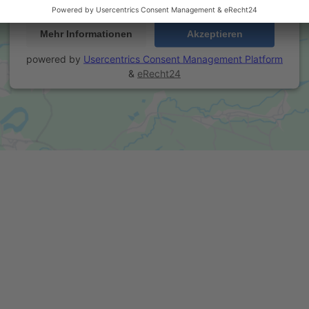
Mehr Informationen
Akzeptieren
powered by
Usercentrics Consent Management Platform
&
eRecht24